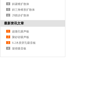
斜菱锥扩散体
斜三角锥形扩散体
29踏步扩散体
最新资讯文章
超微孔吸声板
聚砂岩吸声板
6-2木质穿孔吸音板
玻镁吸音板