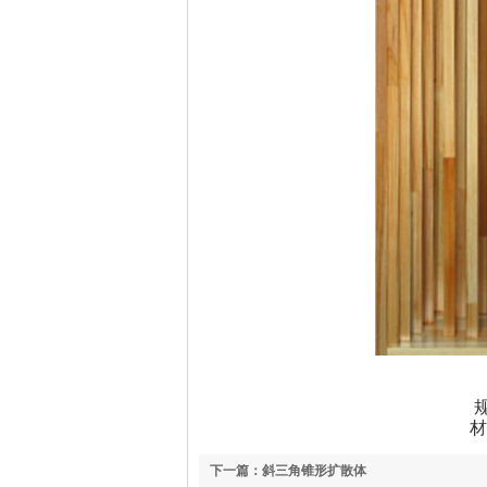
规
材
下一篇：斜三角锥形扩散体