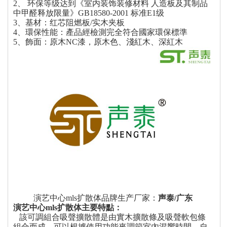
2、 环保等级达到《室内装饰装修材料 人造板及其制品
中甲醛释放限量》GB18580-2001 标准E1级
3、基材：红芯阻燃板/实木夹板
4、環保性能：產品經檢測完全符合國家環保標準
5、飾面：原木NC漆，原木色、淺紅木、深紅木
演艺中心mls扩散体品牌生产厂家：
声泰/广东
演艺中心mls扩散体主要特點：
該可調組合吸聲擴散體是由實木擴散條及吸聲軟包條
組合而成，可以根據使用功能來調節室內混響時間，自