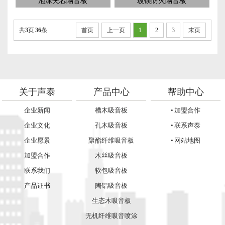
泡沫夹芯隔音板
玻镁防火隔音板
共
3
页
36
条
首页
上一页
1
2
3
末页
关于声泰
产品中心
帮助中心
企业新闻
槽木吸音板
• 加盟合作
企业文化
孔木吸音板
• 联系声泰
企业愿景
聚酯纤维吸音板
• 网站地图
加盟合作
木丝吸音板
联系我们
软包吸音板
产品证书
陶铝吸音板
生态木吸音板
无机纤维吸音喷涂