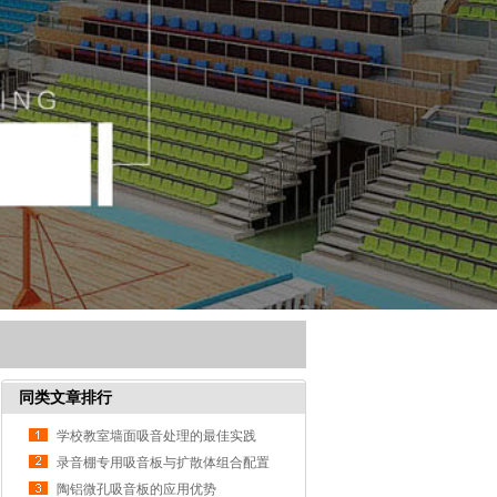
同类文章排行
学校教室墙面吸音处理的最佳实践
录音棚专用吸音板与扩散体组合配置
方案
陶铝微孔吸音板的应用优势