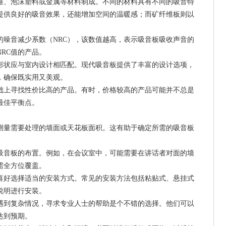
纤维、泡沫塑料或金属等材料制成。不同的材料具有不同的吸音特
提供良好的吸音效果，还能增加空间的温暖感；而矿纤维板则以
板的噪音减少系数（NRC），该数值越高，表示吸音板吸收声音的
RC值的产品。
和形状应与室内设计相匹配。现代吸音板提供了丰富的设计选项，
，确保既实用又美观。
基础上寻找性价比高的产品。有时，价格较高的产品可能并不总是
最佳平衡点。
确测量需要处理的墙面或天花板面积。这有助于确定所需的吸音板
划吸音板的布置。例如，在会议室中，可能需要在讲话者对面的墙
需全方位覆盖。
人喜好选择适当的安装方式。常见的安装方法包括粘贴式、悬挂式
说明进行安装。
者遇到复杂情况，寻求专业人士的帮助是个不错的选择。他们可以
达到预期。