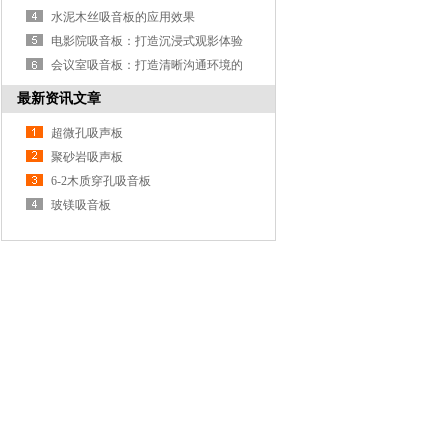
水泥木丝吸音板的应用效果
电影院吸音板：打造沉浸式观影体验
的关键因素
会议室吸音板：打造清晰沟通环境的
必要配置
最新资讯文章
超微孔吸声板
聚砂岩吸声板
6-2木质穿孔吸音板
玻镁吸音板